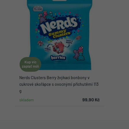
Kup víc
zaplať míň
Nerds Clusters Berry žvýkací bonbony v
cukrové skořápce s ovocnými příchutěmi 113
g
99,90 Kč
skladem
Do košíku