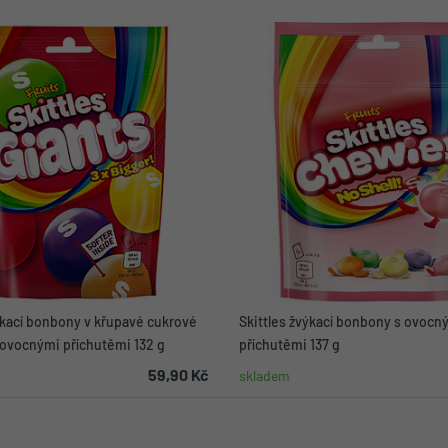
ýkací bonbony v křupavé cukrové
Skittles žvýkací bonbony s ovocn
 ovocnými příchutěmi 132 g
příchutěmi 137 g
59,90 Kč
skladem
Do košíku
Do koší