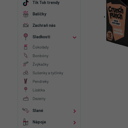
Tik Tok trendy
Balíčky
Zachraň nás
Sladkosti
Kategorie
Čokolády
Čokolády
Bonbóny
Žvýkačky
Žvýkačky
Sušenky a tyčinky
Pendreky
Pendreky
Dezerty
Lízátka
Dezerty
Slané
Kategorie
Nápoje
Chipsy