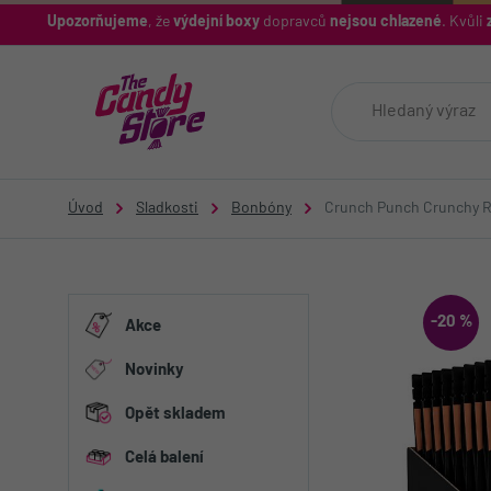
Upozorňujeme
, že
výdejní boxy
dopravců
nejsou chlazené
. Kvůli
z
Úvod
Sladkosti
Bonbóny
Crunch Punch Crunchy Ra
-20 %
Akce
Novinky
Opět skladem
Celá balení