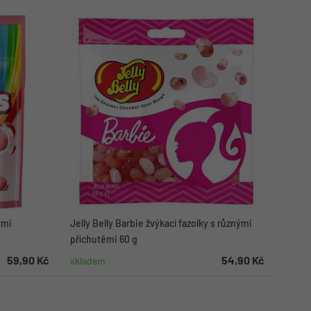
ými
Jelly Belly Barbie žvýkací fazolky s různými
příchutěmi 60 g
59,90 Kč
54,90 Kč
skladem
ku
Do košíku