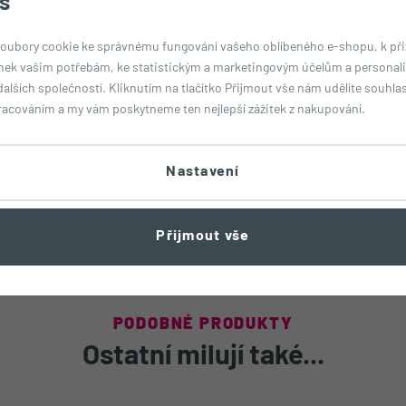
s
Tu
oubory cookie ke správnému fungování vašeho oblíbeného e-shopu, k př
nek vašim potřebám, ke statistickým a marketingovým účelům a personali
dalších společností. Kliknutím na tlačítko Přijmout vše nám udělíte souhlas 
racováním a my vám poskytneme ten nejlepší zážitek z nakupování.
Sa
Nastavení
Bíl
Přijmout vše
Sů
PODOBNÉ PRODUKTY
Ostatní milují také...