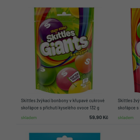
Skittles žvýkací bonbony v křupavé cukrové
Skittles žv
skořápce s příchutí kyselého ovoce 132 g
skořápce s
59,90 Kč
skladem
skladem
Do košíku