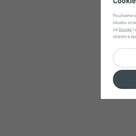
Cookie
Používáme s
obsahu strá
od
Googlu
i 
sběrem a zp