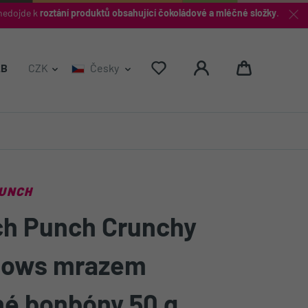
nedojde k
roztání produktů obsahující čokoládové a mléčné složky
.
Hledat
2B
CZK
Česky
PUNCH
ch Punch Crunchy
bows mrazem
é bonbóny 50 g