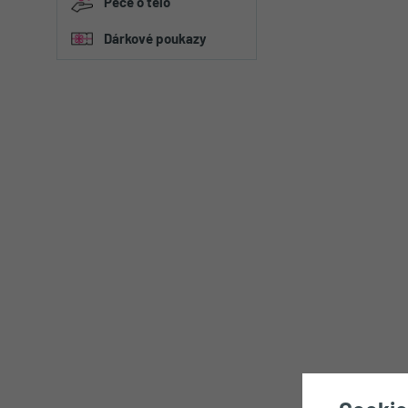
Péče o tělo
Figurky a plyšáci
Dárkové poukazy
Dárková balení