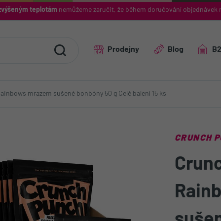
výšeným teplotám
nemůžeme zaručit, že během doručování objednávek 
Prodejny
Blog
B
inbows mrazem sušené bonbóny 50 g Celé balení 15 ks
CRUNCH 
Crun
Rain
sušen