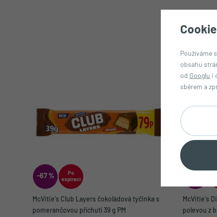
Cookie
Používáme s
obsahu strá
od
Googlu
i 
sběrem a zp
Po
-67 %
-60 %
expiraci
ex
McVitie's Club Layers čokoládová tyčinka s
McVitie's D
pomerančovou příchutí 39 g PM
polevou z b