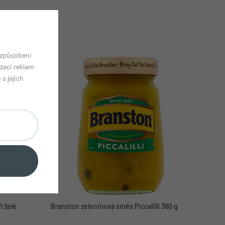
izpůsobení
zaci reklam
s jejich
í želé
Branston zeleninová směs Piccalilli 360 g