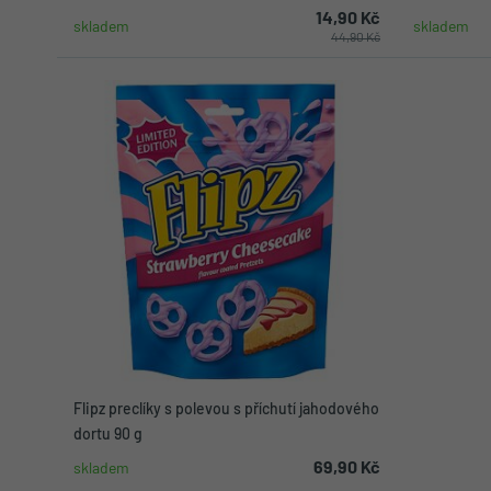
14,90 Kč
skladem
skladem
44,90 Kč
Do košíku
Flipz preclíky s polevou s příchutí jahodového
dortu 90 g
69,90 Kč
skladem