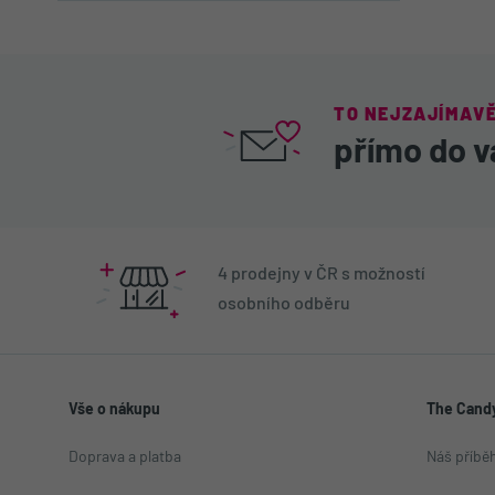
Do košíku
TO NEJZAJÍMAVĚ
přímo do v
4 prodejny v ČR s možností
osobního odběru
Vše o nákupu
The Candy
Doprava a platba
Náš příbě