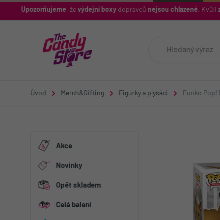
Upozorňujeme
, že
výdejní boxy
dopravců
nejsou chlazené
. Kvůli
z
Úvod
Merch&Gifting
Figurky a plyšáci
Funko Pop! 
Akce
Novinky
Opět skladem
Celá balení