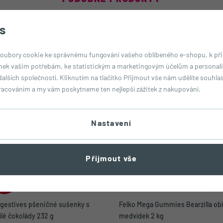
Ostatní milují také...
s
oubory cookie ke správnému fungování vašeho oblíbeného e-shopu, k př
nek vašim potřebám, ke statistickým a marketingovým účelům a personali
dalších společností. Kliknutím na tlačítko Přijmout vše nám udělíte souhlas 
racováním a my vám poskytneme ten nejlepší zážitek z nakupování.
Nastavení
Přijmout vše
Před
pirací
igestives pšeničné sušenky s
Felko Mega Gummies Bearzilla obř
ílé čokolády 232 g
medvídek 2 kg