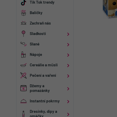
Tik Tok trendy
Balíčky
Zachraň nás
Sladkosti
Kategorie
Slané
Čokolády
Kategorie
Nápoje
Žvýkačky
Chipsy
Kategorie
Cereálie a müsli
Pendreky
Popcorn
Prémiové vody
Kategorie
Pečení a vaření
Dezerty
Sušené maso
Energy
Cereálie
Kategorie
Džemy a
Čaje
Kaše
pomazánky
Cukry a sirupy
Kategorie
Müsli a cereální 
Mouky a krupice
Instantní pokrmy
Džemy a marmel
Kategorie
Pečivo
Sladké pomazán
Dresinky, dipy a
omáčky
Těstoviny