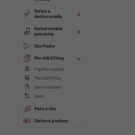
Kategorie
Toppingy a sirup
Instantní omáčk
Koření a
Dipy
dochucovadla
Kategorie
Omáčky
Konzervované
Kořenící směsi
Kečupy
potraviny
Kategorie
Sůl
Duo Packy
Ryby
Merch&Gifting
Kategorie
Figurky a plyšáci
Figurky a plyšáci
Merch&Gifting
Dárková balení
Dárková balení
Úklid
Péče o tělo
Dárkové poukazy