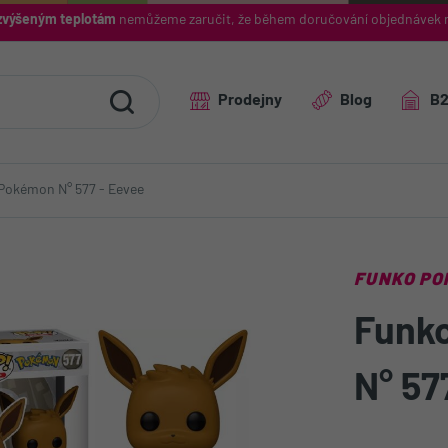
výšeným teplotám
nemůžeme zaručit, že během doručování objednávek 
Prodejny
Blog
B
Pokémon N° 577 - Eevee
FUNKO PO
Funk
N° 57