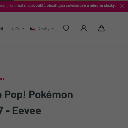
nedojde k
roztání produktů obsahující čokoládové a mléčné složky
.
Hledat
2B
CZK
Česky
P!
o Pop! Pokémon
7 - Eevee