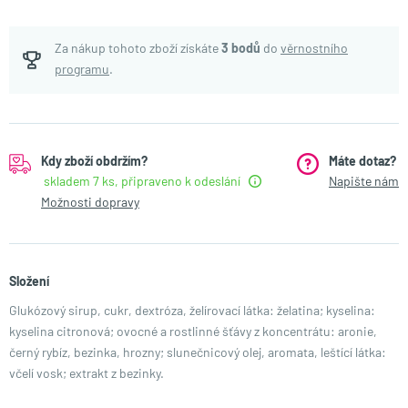
Za nákup tohoto zboží získáte
3
bodů
do
věrnostního
programu
.
Kdy zboží obdržím?
Máte dotaz?
skladem 7 ks, připraveno k odeslání
Napište nám
Možnosti dopravy
Složení
Glukózový sirup, cukr, dextróza, želírovací látka: želatina; kyselina:
kyselina citronová; ovocné a rostlinné šťávy z koncentrátu: aronie,
černý rybíz, bezinka, hrozny; slunečnicový olej, aromata, leštící látka:
včelí vosk; extrakt z bezinky.