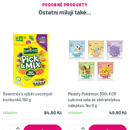
PODOBNÉ PRODUKTY
Ostatní milují také...
Rowntree's výběr ovocných
Measty Pokémon 30th KOR
bonbonků 150 g
cukrová vata se sběratelskou
nálepkou 1ks 9 g
84,90 Kč
49,90 Kč
skladem
skladem