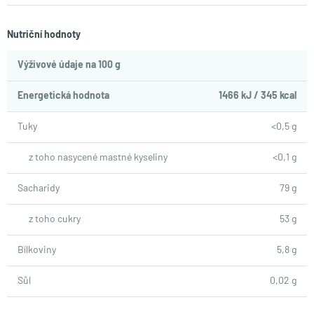
Nutriční hodnoty
Výživové údaje na 100 g
Energetická hodnota
1466 kJ / 345 kcal
Tuky
<0,5 g
z toho nasycené mastné kyseliny
<0,1 g
Sacharidy
79 g
z toho cukry
53 g
Bílkoviny
5,8 g
Sůl
0,02 g