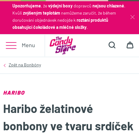
Upozorňujeme
, že
výdejní boxy
dopravců
nejsou chlazené
.
Kvůli
zvýšeným teplotám
nemůžeme zaručit, že během
Hledat
doručování objednávek nedojde k
roztání produktů
obsahující čokoládové a mléčné složky
.
Menu
HARIBO
Haribo želatinové
bonbony ve tvaru srdíček