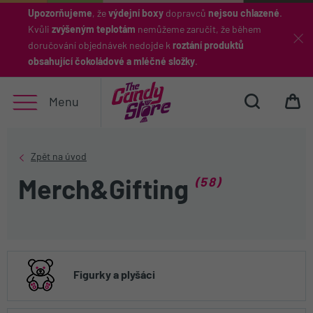
Upozorňujeme
, že
výdejní boxy
dopravců
nejsou chlazené
.
Kvůli
zvýšeným teplotám
nemůžeme zaručit, že během
Hledat
doručování objednávek nedojde k
roztání produktů
obsahující čokoládové a mléčné složky
.
Menu
(58)
Merch&Gifting
Figurky a plyšáci