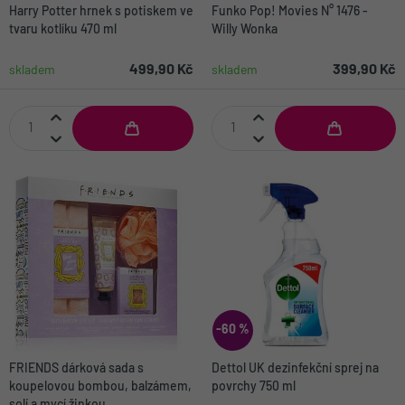
Harry Potter hrnek s potiskem ve
Funko Pop! Movies N° 1476 -
tvaru kotlíku 470 ml
Willy Wonka
499,90 Kč
399,90 Kč
skladem
skladem
-60 %
FRIENDS dárková sada s
Dettol UK dezinfekční sprej na
koupelovou bombou, balzámem,
povrchy 750 ml