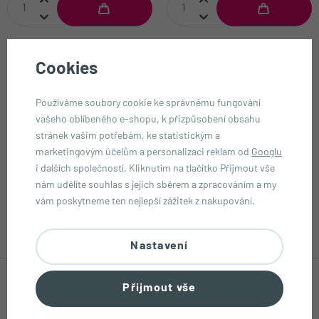
Cookies
Používáme soubory cookie ke správnému fungování
vašeho oblíbeného e-shopu, k přizpůsobení obsahu
stránek vašim potřebám, ke statistickým a
marketingovým účelům a personalizaci reklam od
Googlu
i dalších společností. Kliknutím na tlačítko Přijmout vše
nám udělíte souhlas s jejich sběrem a zpracováním a my
Funko Pop! Sanrio N° 99 - Hello
Funko Pop! Sanrio N° 119 -
vám poskytneme ten nejlepší zážitek z nakupování.
Kitty se zmrzlinou
Kuromi Grumpy
399,90 Kč
399,90 Kč
skladem
skladem
Nastavení
Přijmout vše