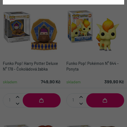
Funko Pop! Harry Potter Deluxe
Funko Pop! Pokémon N° 644 -
N° 178 - Čokoládová žabka
Ponyta
749,90 Kč
399,90 Kč
skladem
skladem