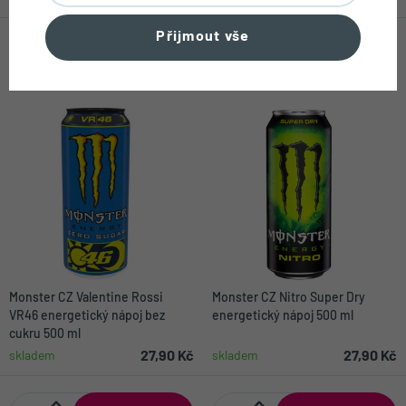
Přijmout vše
Monster CZ Valentine Rossi
Monster CZ Nitro Super Dry
VR46 energetický nápoj bez
energetický nápoj 500 ml
cukru 500 ml
27,90 Kč
27,90 Kč
skladem
skladem