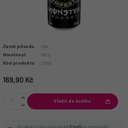
Země původu
USA
Hmotnost
550 g
Kód produktu
27055
169,90 Kč
Vložit do košíku
Za nákup tohoto zboží získáte
8
bodů
do
věrnostního