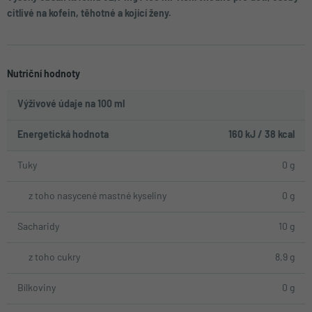
citlivé na kofein, těhotné a kojící ženy.
Nutriční hodnoty
Výživové údaje na 100 ml
Energetická hodnota
160 kJ / 38 kcal
Tuky
0 g
z toho nasycené mastné kyseliny
0 g
Sacharidy
10 g
z toho cukry
8,9 g
Bílkoviny
0 g