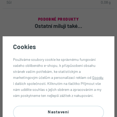
Sůl
0,08 g
PODOBNÉ PRODUKTY
Ostatní milují také...
Cookies
Používáme soubory cookie ke správnému fungování
vašeho oblíbeného e-shopu, k přizpůsobení obsahu
stránek vašim potřebám, ke statistickým a
marketingovým účelům a personalizaci reklam od
Googlu
i dalších společností. Kliknutím na tlačítko Přijmout vše
Nové
Nové
nám udělíte souhlas s jejich sběrem a zpracováním a my
vám poskytneme ten nejlepší zážitek z nakupování.
Boost energetický nápoj s
Carabao energetický nápoj 150
příchutí lesních plodů bez cukru
ml
250 ml PM
Nastavení
24,90 Kč
34,90 Kč
skladem
skladem