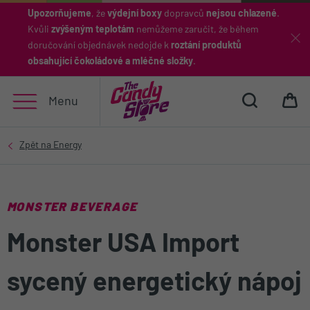
Upozorňujeme
, že
výdejní boxy
dopravců
nejsou chlazené
.
Kvůli
zvýšeným teplotám
nemůžeme zaručit, že během
Hledat
doručování objednávek nedojde k
roztání produktů
obsahující čokoládové a mléčné složky
.
Menu
MONSTER BEVERAGE
Monster USA Import
sycený energetický nápoj