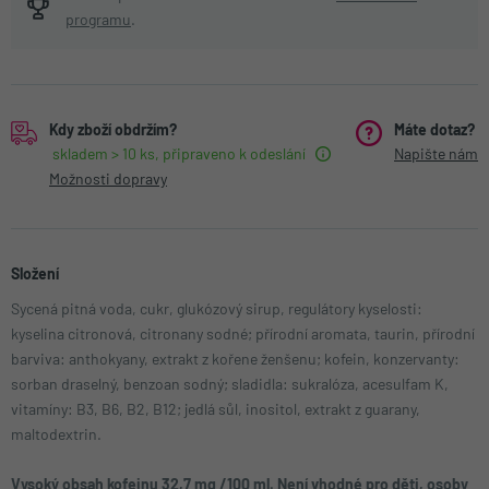
programu
.
Kdy zboží obdržím?
Máte dotaz?
skladem > 10 ks, připraveno k odeslání
Napište nám
Možnosti dopravy
Složení
Sycená pitná voda, cukr, glukózový sirup, regulátory kyselosti:
kyselina citronová, citronany sodné; přírodní aromata, taurin, přírodní
barviva: anthokyany, extrakt z kořene ženšenu; kofein, konzervanty:
sorban draselný, benzoan sodný; sladidla: sukralóza, acesulfam K,
vitamíny: B3, B6, B2, B12; jedlá sůl, inositol, extrakt z guarany,
maltodextrin.
Vysoký obsah kofeinu 32,7 mg /100 ml. Není vhodné pro děti, osoby