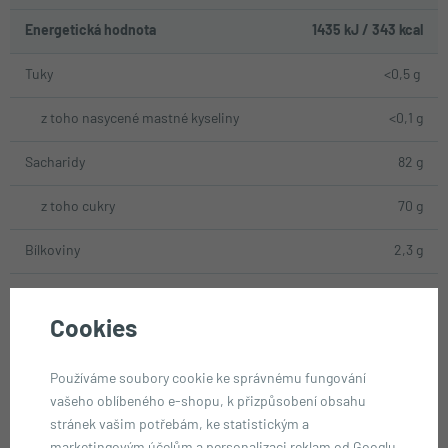
Energetická hodnota
1435 kJ / 343 kcal
Tuky
<0,5 g
z toho nasycené mastné kyseliny
<0,1 g
Sacharidy
82 g
z toho cukry
70 g
Bílkoviny
2,3 g
Sůl
0,35 g
Cookies
PODOBNÉ PRODUKTY
Používáme soubory cookie ke správnému fungování
Ostatní milují také...
vašeho oblíbeného e-shopu, k přizpůsobení obsahu
stránek vašim potřebám, ke statistickým a