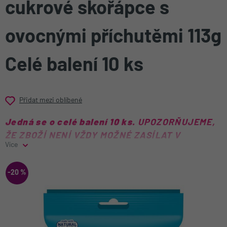
cukrové skořápce s
ovocnými příchutěmi 113g
Celé balení 10 ks
Přidat mezi oblíbené
Jedná se o celé balení 10 ks.
UPOZORŇUJEME,
ŽE ZBOŽÍ NENÍ VŽDY MOŽNÉ ZASÍLAT V
Více
ORIGINÁLNÍM BALENÍ.
Wonkovy malé, kyselé fruits bonbonky vzhledem připomínající barevné
-20 %
kamínky, jsou jedním z našich nejoblíbenějších produktů. Ať už si je
vychutnáte kousek po kousku, nebo si do pusy nasypete rovnou celou
hrst, jsme si jisti, že jim zcela propadnete.