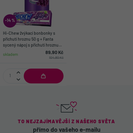
-14 %
Hi-Chew žvýkací bonbonky s
příchutí hroznu 50 g + Fanta
sycený nápoj s příchutí hroznu
355 ml
89,90 Kč
skladem
104,80 Kč
TO NEJZAJÍMAVĚJŠÍ Z NAŠEHO SVĚTA
přímo do vašeho e-mailu