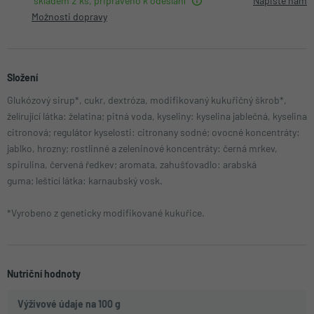
skladem 2 ks, připraveno k odeslání
Napište nám
Možnosti dopravy
Složení
Glukózový sirup*, cukr, dextróza, modifikovaný kukuřičný škrob*,
želírující látka: želatina; pitná voda, kyseliny: kyselina jablečná, kyselina
citronová; regulátor kyselosti: citronany sodné; ovocné koncentráty:
jablko, hrozny; rostlinné a zeleninové koncentráty: černá mrkev,
spirulina, červená ředkev; aromata, zahušťovadlo: arabská
guma; leštící látka: karnaubský vosk.
*Vyrobeno z geneticky modifikované kukuřice.
Nutriční hodnoty
Výživové údaje na 100 g