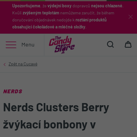
Upozorňujeme
, že
výdejní boxy
dopravců
nejsou chlazené
.
Kvůli
zvýšeným teplotám
nemůžeme zaručit, že během
Hledat
doručování objednávek nedojde k
roztání produktů
obsahující čokoládové a mléčné složky
.
Menu
NERDS
Nerds Clusters Berry
žvýkací bonbony v