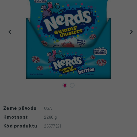
Není vhodné pro děti do 3 let. Může dojít ke vdechnutí malých částí.
Země původu
USA
Hmotnost
2260 g
Kód produktu
25577 (2)