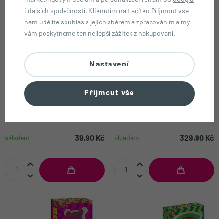
marketingovým účelům a personalizaci reklam od
Googlu
i dalších společností. Kliknutím na tlačítko Přijmout vše
nám udělíte souhlas s jejich sběrem a zpracováním a my
vám poskytneme ten nejlepší zážitek z nakupování.
Nastavení
Přijmout vše
Millions žvýkací bonbony s
Felko Mega Gummies želé ve
příchutí maliny 55 g
tvaru coly 600 g
39,90 Kč
329,90 Kč
skladem
skladem