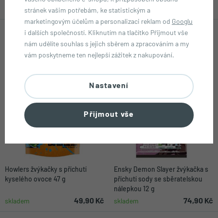
49,90 Kč
79,90 Kč
skladem
skladem
stránek vašim potřebám, ke statistickým a
marketingovým účelům a personalizaci reklam od
Googlu
i dalších společností. Kliknutím na tlačítko Přijmout vše
nám udělíte souhlas s jejich sběrem a zpracováním a my
vám poskytneme ten nejlepší zážitek z nakupování.
Nastavení
Přijmout vše
Howlers žvýkačky s příchutí
Ensky Demon Slayer žvýkačka s
kyselého ovoce 47 g
příchutí sody se sběratelskou
nálepkou 12 g
49,90 Kč
74,90 Kč
skladem
skladem