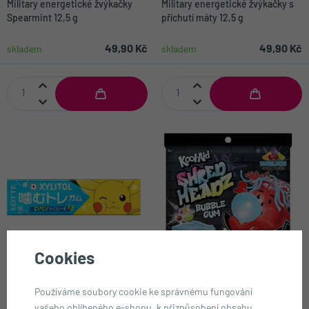
Military energetické žvýkačky
Military energetické žvýkačky s
Spearmint 12,5 g
příchutí máty 12,5 g
49,90 Kč
49,90 Kč
skladem
skladem
Cookies
Lotte Pokémon žvýkačky s
Kool-Aid trhaná žvýkačka s
příchutí nápoje ramune s
tropickou příchutí 60 g
Používáme soubory cookie ke správnému fungování
xylitolem 26 g
vašeho oblíbeného e-shopu, k přizpůsobení obsahu