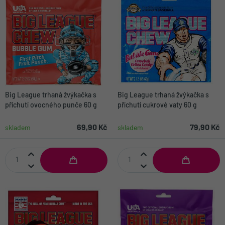
Big League trhaná žvýkačka s
Big League trhaná žvýkačka s
příchutí ovocného punče 60 g
příchutí cukrové vaty 60 g
69,90 Kč
79,90 Kč
skladem
skladem