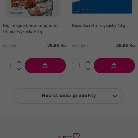
Big League Chew Longhorns
Bazooka retro žvýkačky 43 g
trhaná žvýkačka 60 g
79,90 Kč
39,90 Kč
skladem
skladem
Načíst další produkty