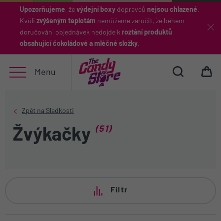
Upozorňujeme
, že
výdejní boxy
dopravců
nejsou chlazené
.
Kvůli
zvýšeným teplotám
nemůžeme zaručit, že během
Hledat
doručování objednávek nedojde k
roztání produktů
obsahující čokoládové a mléčné složky
.
Menu
(51)
Žvýkačky
Filtr