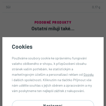
Sůl
0,17 g
PODOBNÉ PRODUKTY
Ostatní milují také...
Cookies
Používáme soubory cookie ke správnému fungování
vašeho oblíbeného e-shopu, k přizpůsobení obsahu
stránek vašim potřebám, ke statistickým a
marketingovým účelům a personalizaci reklam od
Googlu
i dalších společností. Kliknutím na tlačítko Přijmout vše
-15 %
nám udělíte souhlas s jejich sběrem a zpracováním a my
vám poskytneme ten nejlepší zážitek z nakupování.
Candyman nugátové kuličky se
To nejlepší od Toxic Waste
salmiakem 100 g