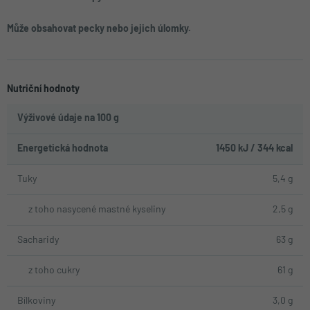
Může obsahovat pecky nebo jejich úlomky.
Nutriční hodnoty
Výživové údaje na 100 g
Energetická hodnota
1450 kJ / 344 kcal
Tuky
5,4 g
z toho nasycené mastné kyseliny
2,5 g
Sacharidy
63 g
z toho cukry
61 g
Bílkoviny
3,0 g