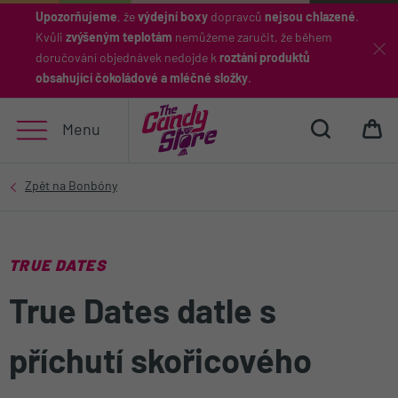
Upozorňujeme
, že
výdejní boxy
dopravců
nejsou chlazené
.
Kvůli
zvýšeným teplotám
nemůžeme zaručit, že během
Hledat
doručování objednávek nedojde k
roztání produktů
obsahující čokoládové a mléčné složky
.
Menu
TRUE DATES
True Dates datle s
příchutí skořicového