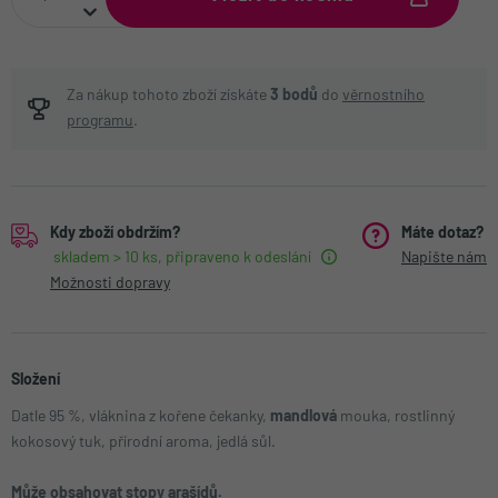
Za nákup tohoto zboží získáte
3
bodů
do
věrnostního
programu
.
Kdy zboží obdržím?
Máte dotaz?
skladem > 10 ks, připraveno k odeslání
Napište nám
Možnosti dopravy
Složení
Datle 95 %, vláknina z kořene čekanky,
mandlová
mouka, rostlinný
kokosový tuk, přírodní aroma, jedlá sůl.
Může obsahovat stopy arašídů.