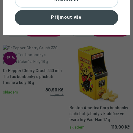
Nastavení
84,90 Kč
292,60 Kč
skladem
skladem
344,30 Kč
Přijmout vše
-15 %
Dr Pepper Cherry Crush 330 ml +
Tic Tac bonbonky s příchutí
třešně a koly 18 g
80,90 Kč
skladem
94,80 Kč
Boston America Corp bonbonky
s příchutí jahody v krabičce ve
tvaru hry Pac-Man 17 g
119,90 Kč
skladem