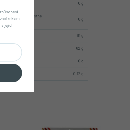
ky
0 g
izpůsobení
z toho nasycené mastné
zaci reklam
0 g
kyseliny
s jejich
charidy
91 g
z toho cukry
62 g
koviny
0 g
l
0,12 g