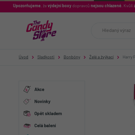
Upozorňujeme
, že
výdejní boxy
dopravců
nejsou chlazené
. Kvůli
z
Úvod
Sladkosti
Bonbóny
Želé a žvýkací
Harry 
Akce
Novinky
Opět skladem
Celá balení