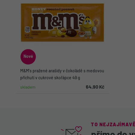
Nové
M&M's pražené arašídy v čokoládě s medovou
příchutí v cukrové skořápce 49 g
64,90 Kč
skladem
Do košíku
TO NEJZAJÍMAVĚ