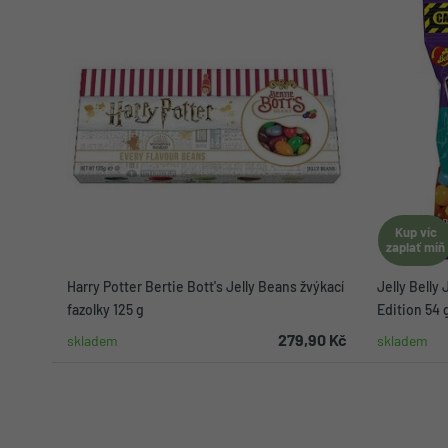
Kup víc
zaplať míň
Harry Potter Bertie Bott's Jelly Beans žvýkací
Jelly Belly
fazolky 125 g
Edition 54 
279,90 Kč
skladem
skladem
Do košíku