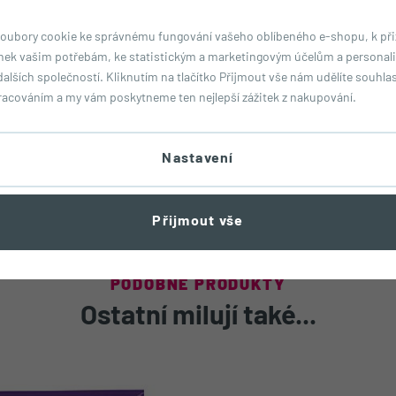
Tu
oubory cookie ke správnému fungování vašeho oblíbeného e-shopu, k př
nek vašim potřebám, ke statistickým a marketingovým účelům a personali
dalších společností. Kliknutím na tlačítko Přijmout vše nám udělíte souhlas 
racováním a my vám poskytneme ten nejlepší zážitek z nakupování.
Sa
Nastavení
Bíl
Přijmout vše
Sů
PODOBNÉ PRODUKTY
Ostatní milují také...