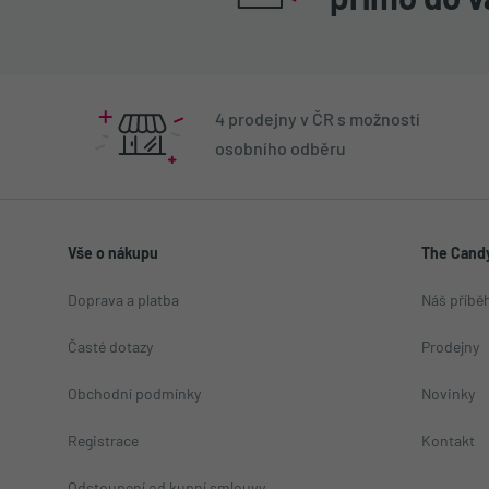
přímo do v
4 prodejny v ČR s možností
osobního odběru
Vše o nákupu
The Candy
Doprava a platba
Náš příbě
Časté dotazy
Prodejny
Obchodní podmínky
Novinky
Registrace
Kontakt