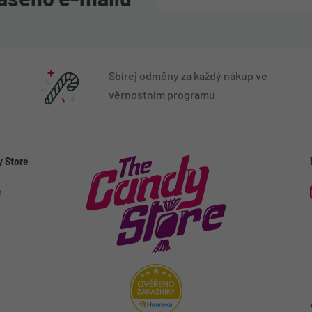
ašeho e-mailu
Sbírej odměny za každý nákup ve
věrnostním programu
 Store
h