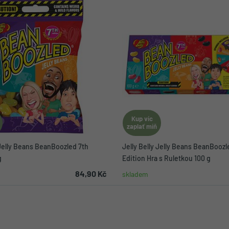
Kup víc
zaplať míň
 Jelly Beans BeanBoozled 7th
Jelly Belly Jelly Beans BeanBoozl
g
Edition Hra s Ruletkou 100 g
84,90 Kč
skladem
Do košíku
Do koší