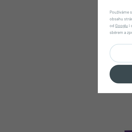
Používáme s
obsahu strá
od
Googlu
i 
sběrem a zp