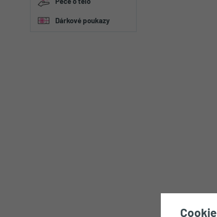
Péče o tělo
Figurky a plyšáci
Dárkové poukazy
Dárková balení
Cookie