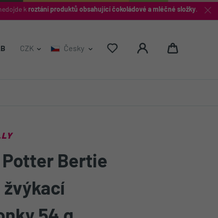
nedojde k
roztání produktů obsahující čokoládové a mléčné složky
.
Hledat
2B
CZK
Česky
LLY
 Potter Bertie
s žvýkací
onky 54 g