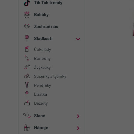
Tik Tok trendy
Balíčky
Zachraň nás
Sladkosti
Kategorie
Čokolády
Čokolády
Bonbóny
Žvýkačky
Žvýkačky
Sušenky a tyčinky
Pendreky
Pendreky
Dezerty
Lízátka
Dezerty
Slané
Kategorie
Nápoje
Chipsy