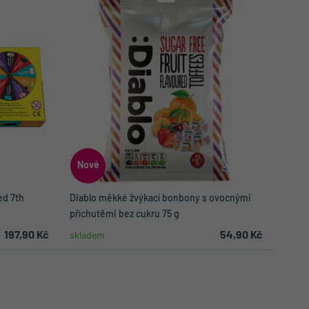
Nové
ed 7th
Diablo měkké žvýkací bonbony s ovocnými
příchutěmi bez cukru 75 g
197,90 Kč
54,90 Kč
skladem
ku
Do košíku