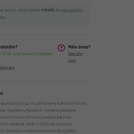
pulárnější značky
tos
up tohoto zboží získáte
4
bodů
do
věrnostního
r's of Hanover
pulárnější značky
y Can
amu
.
Link's
's
a
pulárnější značky
abix
ona
 Crocker
gg's
pulárnější značky
O
y Charms
mallow Fluff
 obdržím?
Máte dotaz?
& Lyle Sugars
ite
pulárnější značky
 10 ks, připraveno k odeslání
Napište
etker
's
nám
pulárnější značky
 Way
 dopravy
ang Buldak
 Baby Ray's
's
an's
pulárnější značky
o's
n
ní
's RedHot
n Crystal Salt Co
pulárnější značky
 glukózový sirup, modifikovaný kukuřičný škrob,
olten's
ta, regulátory kyselosti: kyselina jablečná,
n's
ston
ina citronová, citronany sodné; barviva:
ng Buddy
min, karamel, uhlík z rostlinné suroviny,
pulárnější značky
's
in; ovocné a rostlinné koncentráty (jablko,