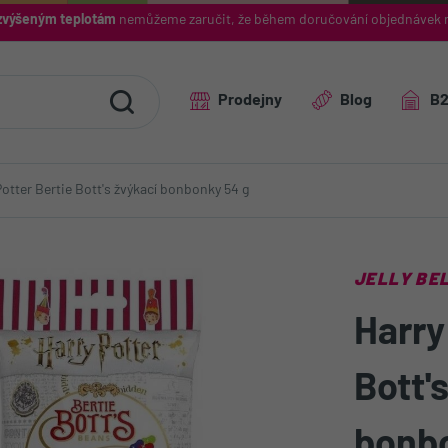
výšeným teplotám
nemůžeme zaručit, že během doručování objednávek 
Prodejny
Blog
B
Potter Bertie Bott's žvýkací bonbonky 54 g
JELLY BE
Harry
Bott'
bonb