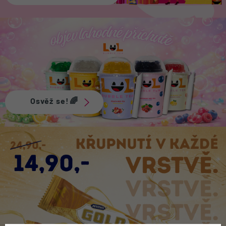
Osvěž se!🌈