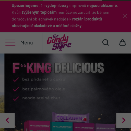
Upozorňujeme
, že
výdejní boxy
dopravců
nejsou chlazené
.
Kvůli
zvýšeným teplotám
nemůžeme zaručit, že během
Hledat
doručování objednávek nedojde k
roztání produktů
obsahující čokoládové a mléčné složky
.
Menu