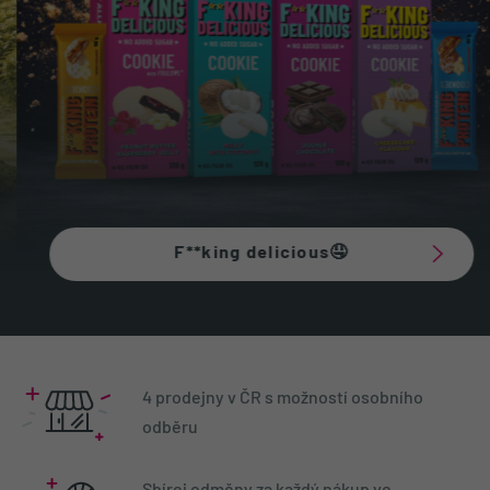
F**king delicious🤤
4 prodejny v ČR s možností osobního
odběru