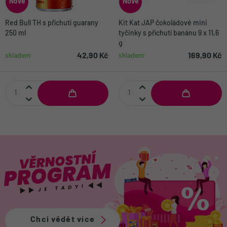
Nové
Nové
Red Bull TH s příchutí guarany
Kit Kat JAP čokoládové mini
250 ml
tyčinky s příchutí banánu 9 x 11,6
g
42,90 Kč
169,90 Kč
skladem
skladem
Chci vědět více