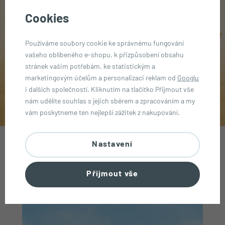
Cookies
Používáme soubory cookie ke správnému fungování
vašeho oblíbeného e-shopu, k přizpůsobení obsahu
stránek vašim potřebám, ke statistickým a
marketingovým účelům a personalizaci reklam od
Googlu
i dalších společností. Kliknutím na tlačítko Přijmout vše
Akce hýr👌🏼
nám udělíte souhlas s jejich sběrem a zpracováním a my
vám poskytneme ten nejlepší zážitek z nakupování.
Nastavení
AKTUALITY
Co je nového v našem světě plném
dobrot?
Přijmout vše