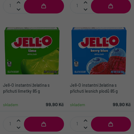
Jell-O instantní želatina s
Jell-O instantní želatina s
příchutí limetky 85 g
příchutí lesních plodů 85 g
99,90 Kč
99,90 Kč
skladem
skladem