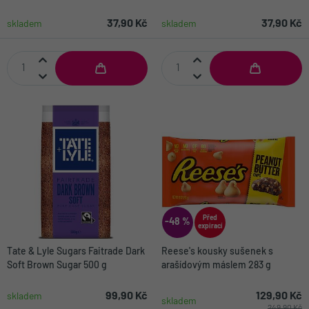
37,90 Kč
37,90 Kč
skladem
skladem
Před
-48 %
expirací
Tate & Lyle Sugars Faitrade Dark
Reese's kousky sušenek s
Soft Brown Sugar 500 g
arašídovým máslem 283 g
99,90 Kč
129,90 Kč
skladem
skladem
249,90 Kč