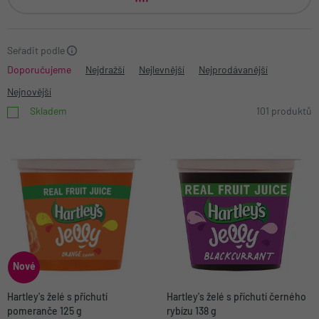
Seřadit podle
Doporučujeme
Nejdražší
Nejlevnější
Nejprodávanější
Nejnovější
Skladem
101 produktů
Nové
Hartley's želé s příchutí
Hartley's želé s příchutí černého
pomeranče 125 g
rybízu 138 g