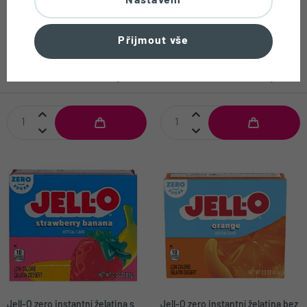
Nastavení
Karo tmavý kukuřičný sirup 473
Karo Light kukuřičný sirup 473
Přijmout vše
ml
ml
179,90 Kč
179,90 Kč
skladem
skladem
Jell-O zero instantní želatina s
Jell-O zero instantní želatina bez