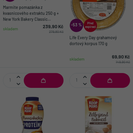
Marmite pomazánka z
kvasnicového extraktu 250 g +
New York Bakery Classic
Před
-53 %
pšeničné bagely 4 x 75 g
239,90 Kč
expirací
skladem
279,80 Kč
Life Every Day grahamový
dortový korpus 170 g
69,90 Kč
skladem
149,90 Kč