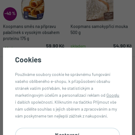
-40 %
Koopmans směs na přípravu
Koopmans samokypřicí mouka
palačinek s vysokým obsahem
500 g
proteinu 175 g
59,90 Kč
54,90 Kč
skladem
skladem
99,90 Kč
Cookies
Používáme soubory cookie ke správnému fungování
vašeho oblíbeného e-shopu, k přizpůsobení obsahu
stránek vašim potřebám, ke statistickým a
marketingovým účelům a personalizaci reklam od
Googlu
i dalších společností. Kliknutím na tlačítko Přijmout vše
nám udělíte souhlas s jejich sběrem a zpracováním a my
vám poskytneme ten nejlepší zážitek z nakupování.