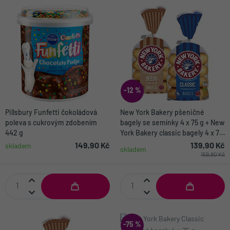
-12 %
Pillsbury Funfetti čokoládová
New York Bakery pšeničné
poleva s cukrovým zdobením
bagely se semínky 4 x 75 g + New
442 g
York Bakery classic bagely 4 x 75
g
149,90 Kč
139,90 Kč
skladem
skladem
159,80 Kč
-75 %