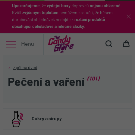
Upozorňujeme
, že
výdejní boxy
dopravců
nejsou chlazené
.
Kvůli
zvýšeným teplotám
nemůžeme zaručit, že během
Hledat
doručování objednávek nedojde k
roztání produktů
obsahující čokoládové a mléčné složky
.
Menu
(101)
Pečení a vaření
Cukry a sirupy