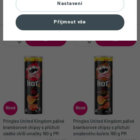
chipsy s příchutí BBQ Pizza 102 g
chipsy se salsou + Arizona
Nastavení
m'MAZing kukuřičné chipsy se
sýrovým dipem
129,90 Kč
169,80 Kč
skladem
skladem
199,80 Kč
Přijmout vše
Nové
Nové
Pringles United Kingdom pálivé
Pringles United Kingdom pálivé
bramborové chipsy s příchutí
bramborové chipsy s příchutí
sladké chilli omáčky 160 g PM
smaženého kuřete 160 g PM