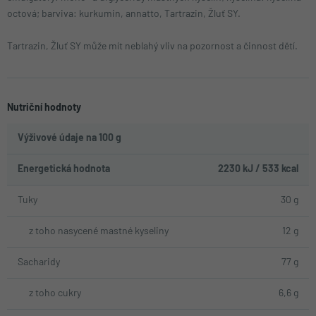
octová; barviva: kurkumin, annatto, Tartrazin, Žluť SY.
Tartrazin, Žluť SY může mít neblahý vliv na pozornost a činnost dětí.
Nutriční hodnoty
Výživové údaje na 100 g
Energetická hodnota
2230 kJ / 533 kcal
Tuky
30 g
z toho nasycené mastné kyseliny
12 g
Sacharidy
77 g
z toho cukry
6,6 g