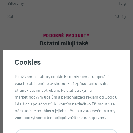
Bílkoviny
10 g
Sůl
4,08 g
PODOBNÉ PRODUKTY
Ostatní milují také...
Cookies
Používáme soubory cookie ke správnému fungování
vašeho oblíbeného e-shopu, k přizpůsobení obsahu
stránek vašim potřebám, ke statistickým a
marketingovým účelům a personalizaci reklam od
Googlu
i dalších společností. Kliknutím na tlačítko Přijmout vše
nám udělíte souhlas s jejich sběrem a zpracováním a my
Nové
Nové
-15 %
vám poskytneme ten nejlepší zážitek z nakupování.
Pringles Korea bramborové
Arizona m'MAZing kukuřičné