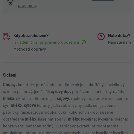
programu
.
Kdy zboží obdržím?
Máte dotaz?
skladem 3 ks, připraveno k odeslání
Napište nám
Možnosti dopravy
Složení
Chipsy:
kukuřice, pitná voda, rostlinné oleje: kukuřičný, bavlníkový
a/nebo palmový, jedlá sůl;
sýrový dip:
pitná voda, sušená syrovátka:
mléko
; škrob, rostlinné oleje:
sójový
, řepkový; maltodextrin, cheddar
sýr:
mléko
,
sýrové
kultury, jedlá sůl, enzymy; jedlá sůl, jalapeňo
papričky, rajče, rýžová mouka, cukr, kukuřičný škrob, sušené
odstředěné
mléko
, kaseinát sodný:
mléko
; kyselina: kyselina mléčná;
konzervant: benzoan sodný; kvasnicový extrakt, přírodní aroma,
emulgátory: mono- a diglyceridy mastných kyselin; kyselina: kyselina