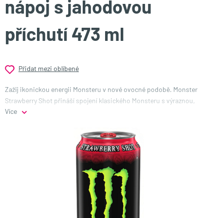
nápoj s jahodovou
příchutí 473 ml
Přidat mezi oblíbené
Zažij ikonickou energii Monsteru v nové ovocné podobě. Monster
Strawberry Shot přináší spojení klasického Monsteru s výraznou,
Více
sladce šťavnatou chutí jahod, která dodává nápoji svěží a atraktivní
charakter.