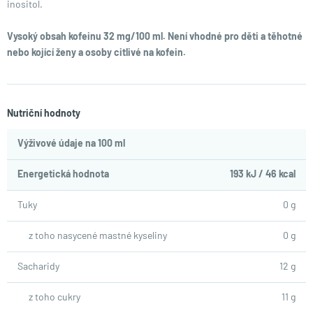
inositol.
Vysoký obsah kofeinu 32 mg/100 ml. Není vhodné pro děti a těhotné
nebo kojící ženy a osoby citlivé na kofein.
Nutriční hodnoty
Výživové údaje na 100 ml
Energetická hodnota
193 kJ / 46 kcal
Tuky
0 g
z toho nasycené mastné kyseliny
0 g
Sacharidy
12 g
z toho cukry
11 g