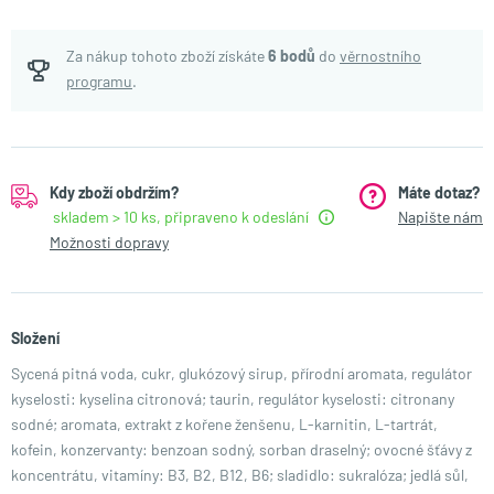
Za nákup tohoto zboží získáte
6
bodů
do
věrnostního
programu
.
Kdy zboží obdržím?
Máte dotaz?
skladem > 10 ks, připraveno k odeslání
Napište nám
Možnosti dopravy
Složení
Sycená pitná voda, cukr, glukózový sirup, přírodní aromata, regulátor
kyselosti: kyselina citronová; taurin, regulátor kyselosti: citronany
sodné; aromata, extrakt z kořene ženšenu, L-karnitin, L-tartrát,
kofein, konzervanty: benzoan sodný, sorban draselný; ovocné šťávy z
koncentrátu, vitamíny: B3, B2, B12, B6; sladidlo: sukralóza; jedlá sůl,